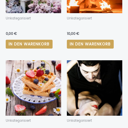
Unkategorisiert
Unkategorisiert
Familien Stoppelfest 1830
Feuerfest 06.05. 18 Uhr
0,00
€
10,00
€
IN DEN WARENKORB
IN DEN WARENKORB
Unkategorisiert
Unkategorisiert