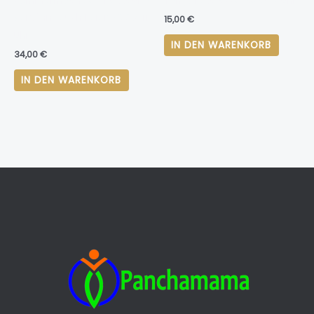
Sommermatinee / Küsst und
Tangofest 25.03.2023 17 Uhr
versöhnt euch Feier 20.08. 11
15,00
€
Uhr
IN DEN WARENKORB
34,00
€
IN DEN WARENKORB